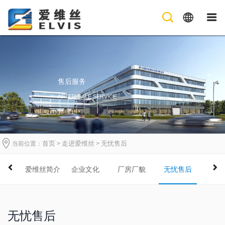
售后服务
AFTER-SALE SERVICE
首页
走进爱维丝
无忧售后
当前位置：
>
>
书
爱维丝简介
企业文化
厂房厂貌
无忧售后
资质
无忧售后